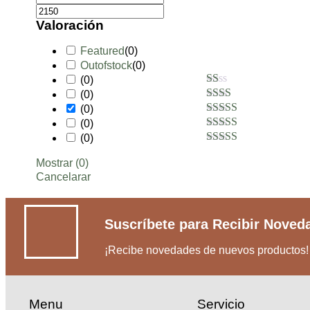
Valoración
Featured
(
0
)
Outofstock
(
0
)
(
0
)
(
0
)
1
de
(
0
)
2 de
5
5
(
0
)
3 de 5
(
0
)
4 de 5
5 de 5
Mostrar
(
0
)
Cancelarar
Suscríbete para Recibir Noved
¡Recibe novedades de nuevos productos!
Menu
Servicio