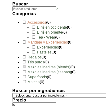
Buscar
×
Categorías
Accesorios
(
0
)
El té en occidente
(
0
)
El té en oriente
(
0
)
Tea - Wear
(
0
)
Maridaje y Experiencias
(
0
)
Experiencias
(
0
)
Pasteles
(
0
)
Regalos
(
0
)
Tés puros
(
0
)
Mezclas ineditas (blends)
(
0
)
Mezclas ineditas (tisanas)
(
0
)
Superfoods
(
0
)
Matcha
(
0
)
Buscar por ingredientes
Precio