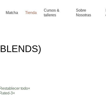
Cursos &
Sobre
Matcha
Tienda
talleres
Nosotras
(BLENDS)
Restablecer todo
×
Rated-3
×