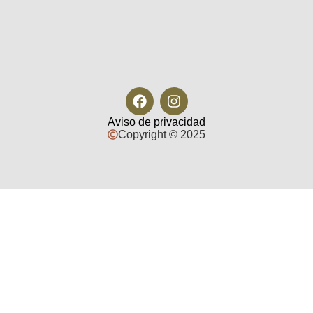
Aviso de privacidad
Copyright © 2025
Política de reservación, cancelación y
reprogramación
Nuestros talleres privados son experiencias preparadas exclusivamente
para cada participante. Desde el momento en que se confirma tu reserva,
apartamos el espacio, destinamos al personal, preparamos los insumos y
organizamos cada detalle para recibirte.
Para confirmar la reserva, se requiere un anticipo del 50% del valor de la
experiencia. El 50% restante deberá liquidarse a más tardar 24 horas