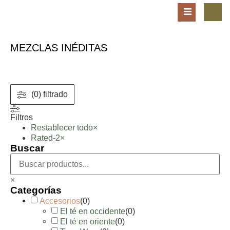
MEZCLAS INÉDITAS
(0) filtrado
Filtros
Restablecer todo
×
Rated-2
×
Buscar
×
Categorías
Accesorios
(
0
)
El té en occidente
(
0
)
El té en oriente
(
0
)