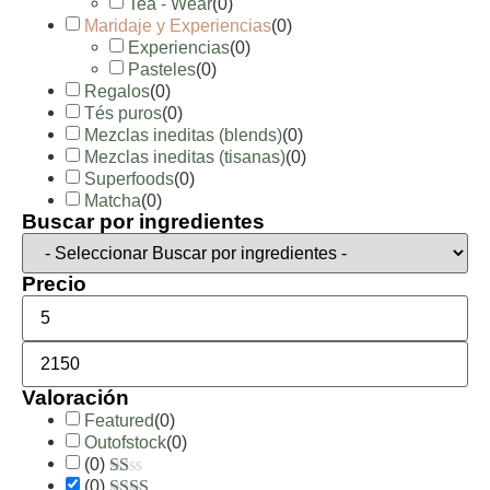
Tea - Wear
(
0
)
Maridaje y Experiencias
(
0
)
Experiencias
(
0
)
Pasteles
(
0
)
Regalos
(
0
)
Tés puros
(
0
)
Mezclas ineditas (blends)
(
0
)
Mezclas ineditas (tisanas)
(
0
)
Superfoods
(
0
)
Matcha
(
0
)
Buscar por ingredientes
Precio
Valoración
Featured
(
0
)
Outofstock
(
0
)
(
0
)
(
0
)