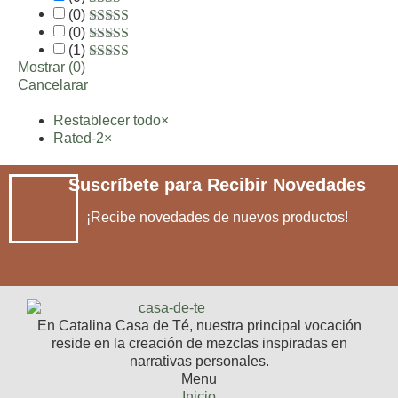
1
(
0
)
de
2 de
5
(
0
)
5
3 de 5
(
1
)
4 de 5
Mostrar
(
0
)
5 de 5
Cancelarar
Restablecer todo
×
Rated-2
×
Suscríbete para Recibir Novedades
¡Recibe novedades de nuevos productos!
En Catalina Casa de Té, nuestra principal vocación
reside en la creación de mezclas inspiradas en
narrativas personales.
Menu
Inicio