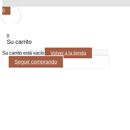
0
0
Su carrito
Su carrito está vacío
Volver a la tienda
Seguir comprando
Polític
Nuestros talleres privados son experiencias preparadas exclusi
preparamos los insumos y organizamos cada detalle para recibir
Para confirmar la reserva, se requiere un anticipo del 50% del val
Cada reserva tiene derecho a una única reprogramación, siempr
espacios disponibles entre semana (miércoles a viernes) y estará
Los anticipos no son reembolsables, ya que cubren la reserva d