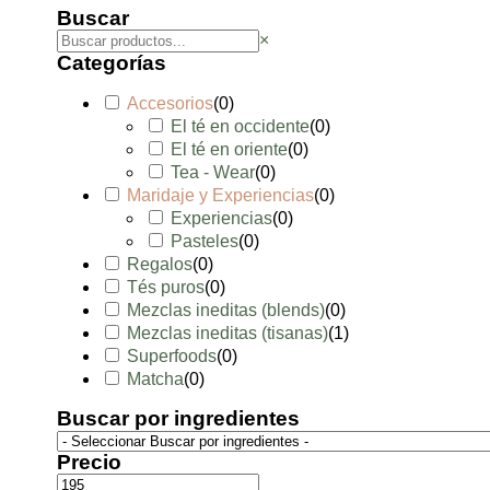
Buscar
×
Categorías
Accesorios
(
0
)
El té en occidente
(
0
)
El té en oriente
(
0
)
Tea - Wear
(
0
)
Maridaje y Experiencias
(
0
)
Experiencias
(
0
)
Pasteles
(
0
)
Regalos
(
0
)
Tés puros
(
0
)
Mezclas ineditas (blends)
(
0
)
Mezclas ineditas (tisanas)
(
1
)
Superfoods
(
0
)
Matcha
(
0
)
Buscar por ingredientes
Precio