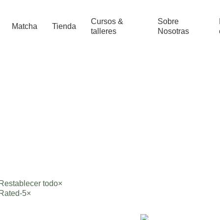
Cursos &
Sobre
Matcha
Tienda
talleres
Nosotras
Restablecer todo
×
Rated-5
×