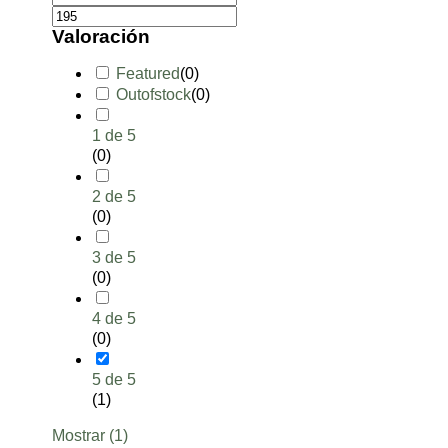
Valoración
Featured
(
0
)
Outofstock
(
0
)
1 de 5
(
0
)
2 de 5
(
0
)
3 de 5
(
0
)
4 de 5
(
0
)
5 de 5
(
1
)
Mostrar
(
1
)