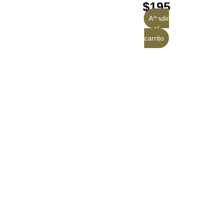
$
195
Añadir
al
carrito