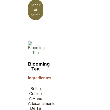
Añadir
al
carrito
Blooming
Tea
Ingredientes
Bulbo
Cocido
A Mano
Artesanalmente
De Té