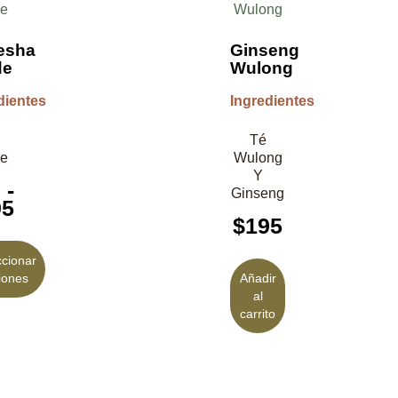
esha
Ginseng
de
Wulong
dientes
Ingredientes
Té
de
Wulong
Y
0
-
Ginseng
95
$
195
ccionar
iones
Añadir
al
carrito