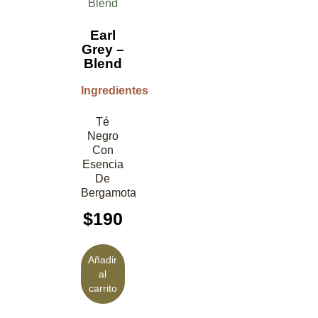
Earl
Grey –
Blend
Ingredientes
Té
Negro
Con
Esencia
De
Bergamota
$
190
Añadir
al
carrito