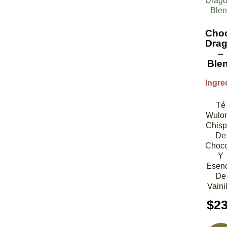
Cho
Dra
–
Ble
Ingre
Té
Wulo
Chis
De
Choco
Y
Esen
De
Vaini
$
2