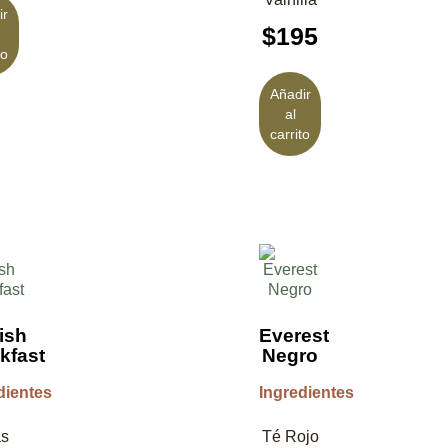
ir
$
195
to
Añadir
al
carrito
ish
Everest
kfast
Negro
dientes
Ingredientes
as
Té Rojo