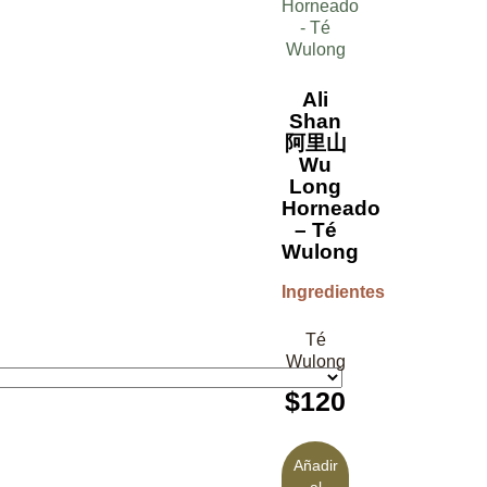
Ali
Shan
阿里山
Wu
Long
Horneado
– Té
Wulong
Ingredientes
Té
Wulong
$
120
Añadir
al