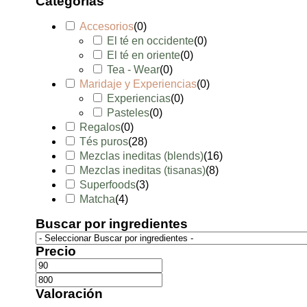
Categorías
Accesorios
(
0
)
El té en occidente
(
0
)
El té en oriente
(
0
)
Tea - Wear
(
0
)
Maridaje y Experiencias
(
0
)
Experiencias
(
0
)
Pasteles
(
0
)
Regalos
(
0
)
Tés puros
(
28
)
Mezclas ineditas (blends)
(
16
)
Mezclas ineditas (tisanas)
(
8
)
Superfoods
(
3
)
Matcha
(
4
)
Buscar por ingredientes
Precio
Valoración