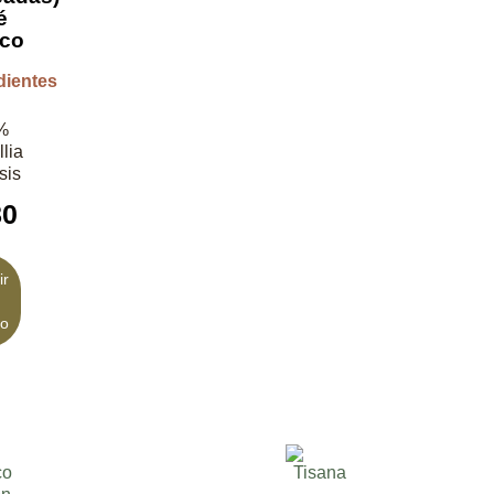
é
nco
dientes
%
lia
sis
80
ir
to