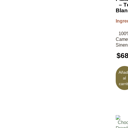
– T
Bla
Ingre
100
Camel
Sinen
$
6
Añad
al
carri