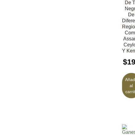
De 
Neg
De
Difer
Regio
Com
Assa
Ceyl
Y Ken
$
1
Añad
al
carri