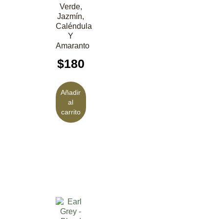
Verde,
Jazmín,
Caléndula
Y
Amaranto
$
180
Añadir
al
carrito