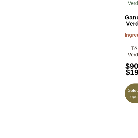
Gan
Ver
Ingre
Té
Ver
$
9
$
1
Sele
opc