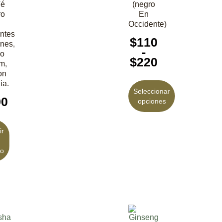
Té
(negro
ro
En
Occidente)
entes
$
110
nes,
-
o
$
220
m,
on
ia.
Seleccionar
90
opciones
ir
to