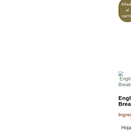
Añad
al
carri
Engl
Brea
Ingre
Hoj