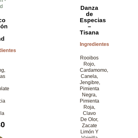
Danza
de
co
Especias
gón
–
Tisana
nd
Ingredientes
dientes
Rooibos
Rojo,
ng,
Cardamomo,
pas
Canela,
Jengibre,
late
Pimienta
Negra,
cia
Pimienta
Roja,
lla
Clavo
De Olor,
30
Zacate
Limón Y
Vainilla