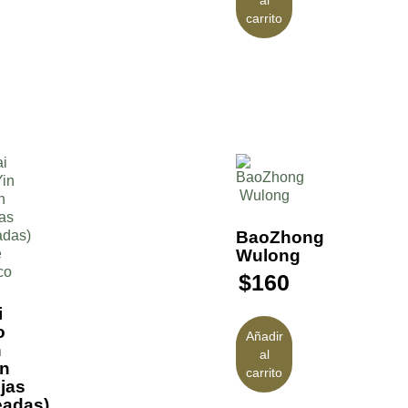
carrito
BaoZhong
Wulong
$
160
i
o
Añadir
n
al
n
carrito
jas
eadas)