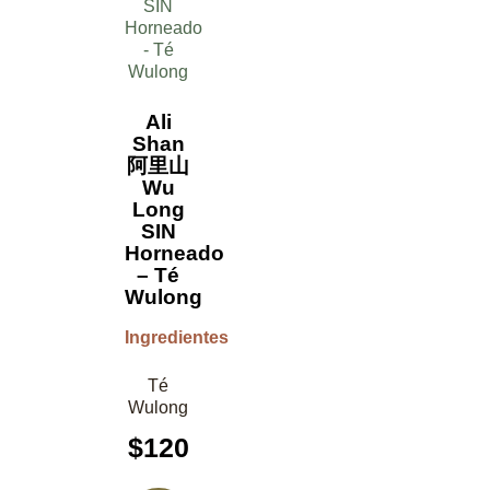
Ali
Shan
阿里山
Wu
Long
SIN
Horneado
– Té
Wulong
Ingredientes
Té
Wulong
$
120