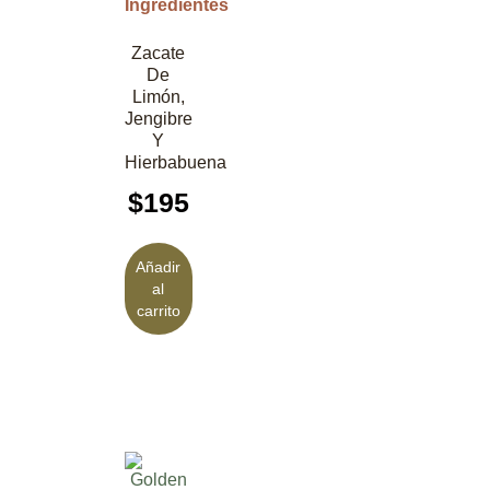
Ingredientes
Zacate
De
Limón,
Jengibre
Y
Hierbabuena
$
195
Añadir
al
carrito